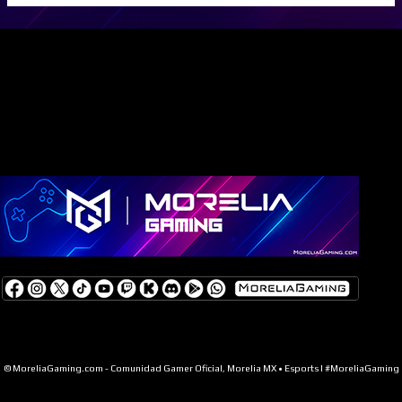
a
d
a
s
Con tecnología de Blogger
© MoreliaGaming.com - Comunidad Gamer Oficial, Morelia MX • Esports | #MoreliaGaming