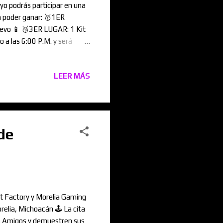
o podrás participar en una
a poder ganar: 🥇1ER
evo 📱 🥉3ER LUGAR: 1 Kit
 a las 6:00 P.M. y será
fruta del uso de Consolas
elia
LEER MÁS
n 443 950 9890 ¡TE
de
t Factory y Morelia Gaming
elia, Michoacán 🕹️ La cita
tus Amigos y demuestren sus