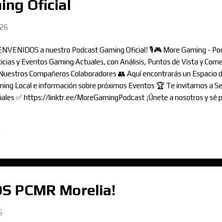
ng Oficial
026
ENVENIDOS a nuestro Podcast Gaming Oficial! 🎙️🎮 More Gaming - Po
icias y Eventos Gaming Actuales, con Análisis, Puntos de Vista y Come
Nuestros Compañeros Colaboradores 👥 Aquí encontrarás un Espacio de
ing Local e información sobre próximos Eventos 🏆 Te invitamos a Se
iales ✅ https://linktr.ee/MoreGamingPodcast ¡Únete a nosotros y sé 
ing Oficial en Morelia, México! 🏙️ Un Espacio Gaming para TODOS 🎮
w.Podcast.MoreliaGaming.com powered by MORELIA GAMING
o
S PCMR Morelia!
6