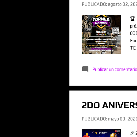
PUBLICADO:
agosto 02, 20
🏆 
pró
COD
For
TE
Publicar un comentari
2DO ANIVERS
PUBLICADO:
mayo 03, 202
🎉 