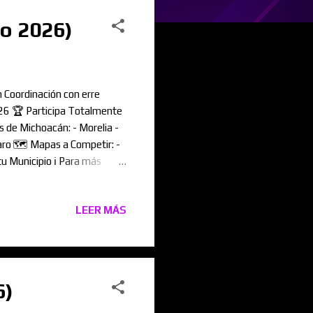
o 2026)
Coordinación con erre
026 🏆 Participa Totalmente
 de Michoacán: - Morelia -
aro 🗺️ Mapas a Competir: -
u Municipio ℹ️ Para más
 de Registro. ✅
ARTICIPA Y GANA! 🏆🫵🏻
LEER MÁS
6)