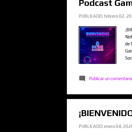
Podcast Gami
PUBLICADO:
febrero 02, 2
¡BI
Not
de 
Gam
Soc
Gam
ww
Publicar un comentari
¡BIENVENIDO
PUBLICADO:
enero 04, 202