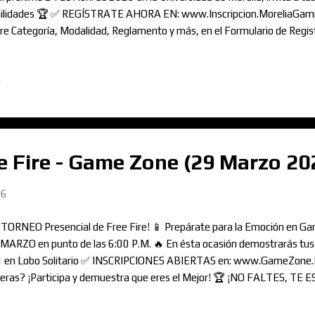
ilidades 🏆 ✅ REGÍSTRATE AHORA EN: www.Inscripcion.MoreliaGam
re Categoría, Modalidad, Reglamento y más, en el Formulario de Regis
PERAMOS! 🫵🏻
o
 Fire - Game Zone (29 Marzo 20
26
¡TORNEO Presencial de Free Fire! 📱 Prepárate para la Emoción en G
MARZO en punto de las 6:00 P.M. 🔥 En ésta ocasión demostrarás tus h
1 en Lobo Solitario ✅ INSCRIPCIONES ABIERTAS en: www.GameZone
eras? ¡Participa y demuestra que eres el Mejor! 🏆 ¡NO FALTES, TE