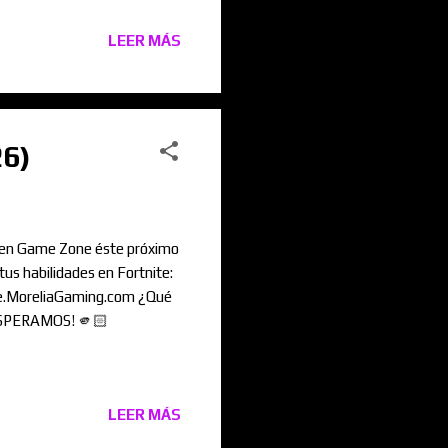
LEER MÁS
26)
 en Game Zone éste próximo
us habilidades en Fortnite:
e.MoreliaGaming.com ¿Qué
 ESPERAMOS! 🫵🏻
LEER MÁS