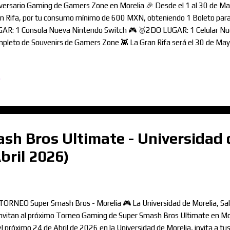
versario Gaming de Gamers Zone en Morelia 🎉 Desde el 1 al 30 de May
n Rifa, por tu consumo mínimo de 600 MXN, obteniendo 1 Boleto par
AR: 1 Consola Nueva Nintendo Switch 🎮 🥈2DO LUGAR: 1 Celular Nu
pleto de Souvenirs de Gamers Zone 👾 La Gran Rifa será el 30 de Mayo
nsmitida En Vivo en nuestras Redes Sociales ℹ️ Invita a tus Amigos y dis
ALMENTE GRATIS en tu visita 🎮💥 📍 Aldama 318, Col. Centro, Mor
o
ps://maps.app.goo.gl/AoRtJtQJVDTZNr3m7 🗓️ Agenda tu Reservació
PERAMOS! 🍔🎮
h Bros Ultimate - Universidad 
bril 2026)
TORNEO Super Smash Bros - Morelia 🎮 La Universidad de Morelia, Sal
invitan al próximo Torneo Gaming de Super Smash Bros Ultimate en Mor
el próximo 24 de Abril de 2026 en la Universidad de Morelia, invita a 