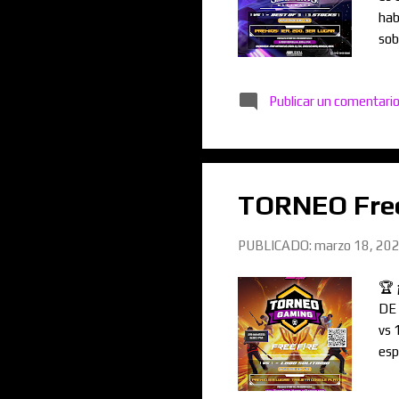
hab
sob
ES
Publicar un comentari
TORNEO Free
PUBLICADO:
marzo 18, 20
🏆 
DE 
vs 
esp