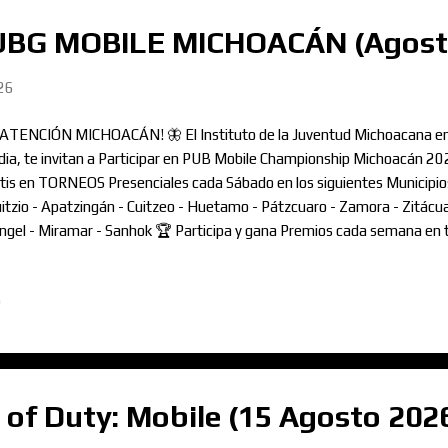
BG MOBILE MICHOACÁN (Agost
26
¡ATENCIÓN MICHOACÁN! 🦋 El Instituto de la Juventud Michoacana en 
ia, te invitan a Participar en PUB Mobile Championship Michoacán 2
tis en TORNEOS Presenciales cada Sábado en los siguientes Municipios
itzio - Apatzingán - Cuitzeo - Huetamo - Pátzcuaro - Zamora - Zitácu
ngel - Miramar - Sanhok 🏆 Participa y gana Premios cada semana en t
ormación sobre Modalidad, Reglamento y más, puedes visitar el enlace
GÍSTRATE AHORA EN: www.linktr.ee/PUBGMich2026 ¡NO FALTES, P
o
of Duty: Mobile (15 Agosto 202