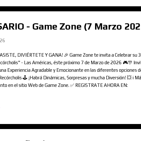
ARIO - Game Zone (7 Marzo 202
026
¡ASISTE, DIVIÉRTETE Y GANA! 🎉 Game Zone te invita a Celebrar s
córcholis" - Las Américas, éste próximo 7 de Marzo de 2026 🎮🎊 Invit
una Experiencia Agradable y Emocionante en las diferentes opciones 
Recórcholis 🕹️ ¡Habrá Dinámicas, Sorpresas y mucha Diversión! 💥 ℹ️ M
nto en el sitio Web de Game Zone. ✅ REGISTRATE AHORA EN:
w.GameZone.MoreliaGaming.com 🎉 ¡NO FALTES, TE ESPERAMOS! 
o