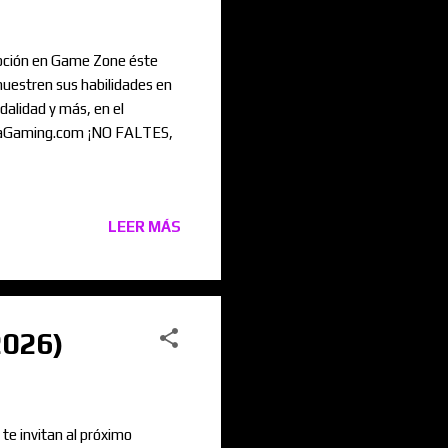
moción en Game Zone éste
muestren sus habilidades en
alidad y más, en el
liaGaming.com ¡NO FALTES,
LEER MÁS
2026)
e invitan al próximo