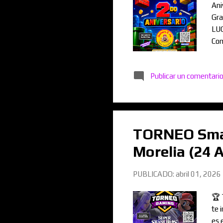
Ani
Gra
LUG
Com
tra
TOT
Publicar un comentari
htt
ES
TORNEO Smas
Morelia (24 A
PUBLICADO:
abril 01, 2026
🏆 
te 
es 