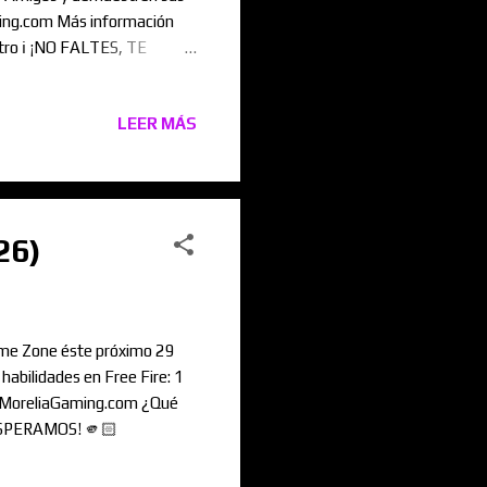
ing.com Más información
tro ℹ️ ¡NO FALTES, TE
LEER MÁS
26)
ame Zone éste próximo 29
abilidades en Free Fire: 1
.MoreliaGaming.com ¿Qué
 ESPERAMOS! 🫵🏻