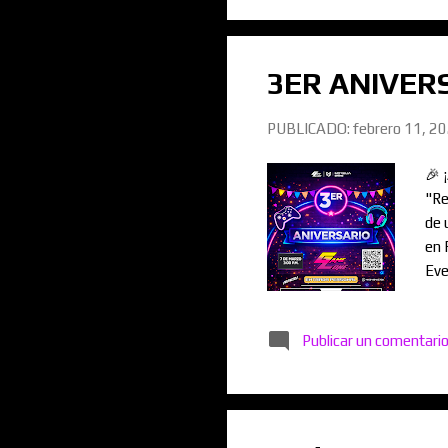
3ER ANIVERS
PUBLICADO:
febrero 11, 2
🎉 
"Re
de 
en 
Eve
ww
Publicar un comentari