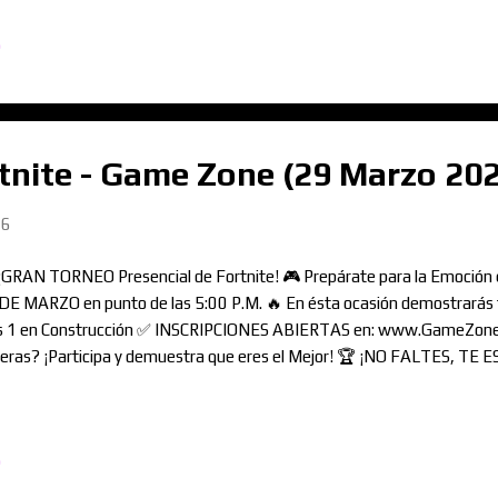
o
nite - Game Zone (29 Marzo 20
26
¡GRAN TORNEO Presencial de Fortnite! 🎮 Prepárate para la Emoción
DE MARZO en punto de las 5:00 P.M. 🔥 En ésta ocasión demostrarás t
s 1 en Construcción ✅ INSCRIPCIONES ABIERTAS en: www.GameZon
eras? ¡Participa y demuestra que eres el Mejor! 🏆 ¡NO FALTES, TE
o