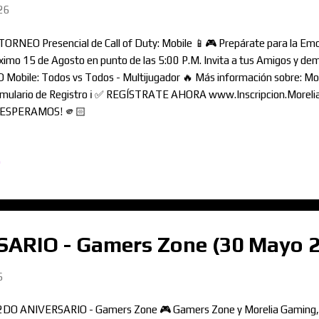
26
TORNEO Presencial de Call of Duty: Mobile 📱🎮 Prepárate para la E
ximo 15 de Agosto en punto de las 5:00 P.M. Invita a tus Amigos y de
 Mobile: Todos vs Todos - Multijugador 🔥 Más información sobre: Mod
mulario de Registro ℹ️ ✅ REGÍSTRATE AHORA www.Inscripcion.More
 ESPERAMOS! 🫵🏻
o
ARIO - Gamers Zone (30 Mayo 
6
2DO ANIVERSARIO - Gamers Zone 🎮 Gamers Zone y Morelia Gaming, t